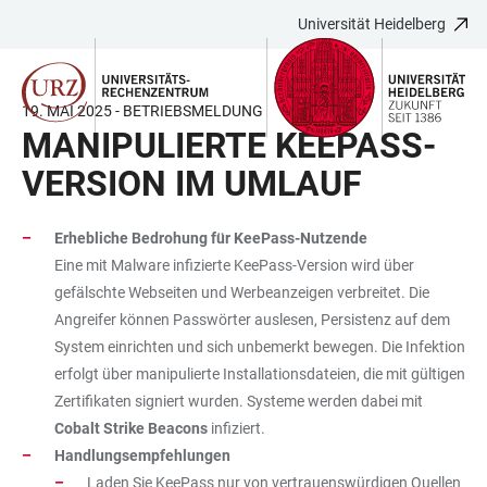
Universität Heidelberg
ZUM
HAUPTNAVIGATION
WEBSEITENSUCHE
LINKS
HAUPTINHALT
ÖFFNEN
ÖFFNEN
ZUR
BARRIEREFREIHEIT
19. MAI 2025 - BETRIEBSMELDUNG
MANIPULIERTE KEEPASS-
VERSION IM UMLAUF
Erhebliche Bedrohung für KeePass-Nutzende
Eine mit Malware infizierte KeePass-Version wird über
gefälschte Webseiten und Werbeanzeigen verbreitet. Die
Angreifer können Passwörter auslesen, Persistenz auf dem
System einrichten und sich unbemerkt bewegen. Die Infektion
erfolgt über manipulierte Installationsdateien, die mit gültigen
Zertifikaten signiert wurden. Systeme werden dabei mit
Cobalt Strike Beacons
infiziert.
Handlungsempfehlungen
Laden Sie KeePass nur von vertrauenswürdigen Quellen