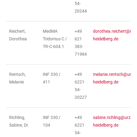
54-
20244
Reichert,
MedMA
+49
dorothea.reichert@me
Dorothea
Tridomus C /
621
heidelberg.de
TR-C-604.1
383-
71984
Rentsch,
INF 330 /
+49
melanie.rentsch@urz.u
Melanie
411
6221
heidelberg.de
54-
20227
Richling,
INF 330 /
+49
sabine.richling@urz.uni
Sabine, Dr.
104
6221
heidelberg.de
54-