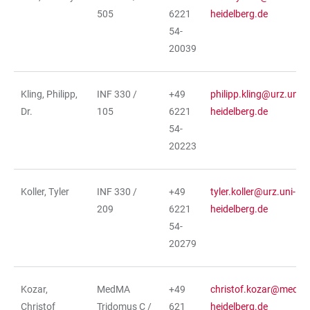
505
6221
heidelberg.de
54-
20039
Kling, Philipp,
INF 330 /
+49
philipp.kling@urz.uni-
Dr.
105
6221
heidelberg.de
54-
20223
Koller, Tyler
INF 330 /
+49
tyler.koller@urz.uni-
209
6221
heidelberg.de
54-
20279
Kozar,
MedMA
+49
christof.kozar@medma
Christof
Tridomus C /
621
heidelberg.de