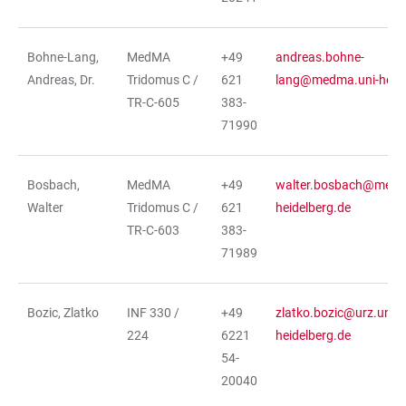
Bohne-Lang,
MedMA
+49
andreas.bohne-
Andreas, Dr.
Tridomus C /
621
lang@medma.uni-heide
TR-C-605
383-
71990
Bosbach,
MedMA
+49
walter.bosbach@medm
Walter
Tridomus C /
621
heidelberg.de
TR-C-603
383-
71989
Bozic, Zlatko
INF 330 /
+49
zlatko.bozic@urz.uni-
224
6221
heidelberg.de
54-
20040