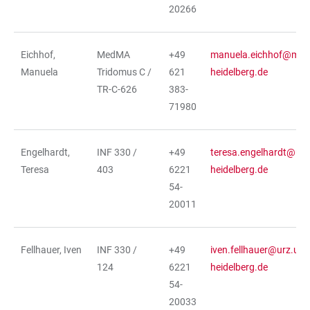
20266
Eichhof,
MedMA
+49
manuela.eichhof@med
Manuela
Tridomus C /
621
heidelberg.de
TR-C-626
383-
71980
Engelhardt,
INF 330 /
+49
teresa.engelhardt@urz.
Teresa
403
6221
heidelberg.de
54-
20011
Fellhauer, Iven
INF 330 /
+49
iven.fellhauer@urz.uni-
124
6221
heidelberg.de
54-
20033