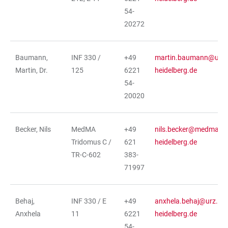
54-
20272
Baumann,
INF 330 /
+49
martin.baumann@urz.u
Martin, Dr.
125
6221
heidelberg.de
54-
20020
Becker, Nils
MedMA
+49
nils.becker@medma.un
Tridomus C /
621
heidelberg.de
TR-C-602
383-
71997
Behaj,
INF 330 / E
+49
anxhela.behaj@urz.uni
Anxhela
11
6221
heidelberg.de
54-