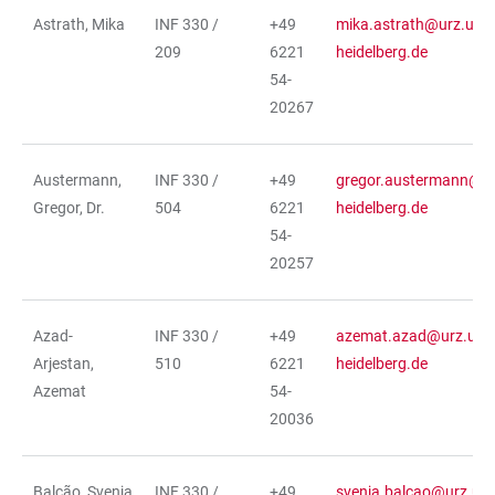
Astrath, Mika
INF 330 /
+49
mika.astrath@urz.uni-
209
6221
heidelberg.de
54-
20267
Austermann,
INF 330 /
+49
gregor.austermann@ur
Gregor, Dr.
504
6221
heidelberg.de
54-
20257
Azad-
INF 330 /
+49
azemat.azad@urz.uni-
Arjestan,
510
6221
heidelberg.de
Azemat
54-
20036
Balcão, Svenja
INF 330 /
+49
svenja.balcao@urz.uni