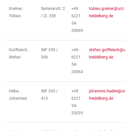
Greiner,
Seminarstr. 2
+49
tobias.greiner@urz.uni
Tobias
/ Zi. 330
6221
heidelberg.de
54-
20099
Gutfleisch,
INF 330 /
+49
stefan.gutfleisch@urz.
Stefan
306
6221
heidelberg.de
54-
20064
Häbe,
INF 330 /
+49
johannes.haebe@urz.u
Johannes
413
6221
heidelberg.de
54-
20035