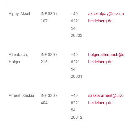
Alpay, Aksel
INF 330 /
+49
aksel.alpay@urz.uni-
107
6221
heidelberg.de
54-
20233
Altenbach,
INF 330 /
+49
holger.altenbach@urz.
Holger
216
6221
heidelberg.de
54-
20031
Ament, Saskia
INF 330 /
+49
saskia.ament@urz.uni-
404
6221
heidelberg.de
54-
20012