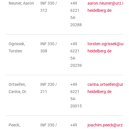
Neuner, Aaron
INF 330 /
+49
aaron.neuner@urz.uni-
312
6221
heidelberg.de
54-
20288
Ogrissek,
INF 330 /
+49
torsten.ogrissek@urz.u
Torsten
308
6221
heidelberg.de
54-
20259
Ortseifen,
INF 330 /
+49
carina.ortseifen@urz.u
Carina, Dr.
211
6221
heidelberg.de
54-
20015
Peeck,
INF 330 /
+49
joachim.peeck@urz.uni