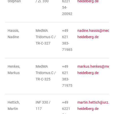
Stephan
/ Zi. 330
6221
heidelberg.de
54-
20092
Hassis,
MedMA
+49
nadine.hassis@medma
Nadine
Tridomus C /
621
heidelberg.de
TR-C-327
383-
71985
Henkes,
MedMA
+49
markus.henkes@medm
Markus
Tridomus C /
621
heidelberg.de
TR-C-325
383-
71975
Hettich,
INF 330 /
+49
martin.hettich@urz.uni
Martin
117
6221
heidelberg.de