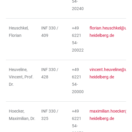
54-
20240
Heuschkel,
INF 330 /
+49
florian.heuschkel@urz.
Florian
409
6221
heidelberg.de
54-
20022
Heuveline,
INF 330 /
+49
vincent.heuveline@urz.
Vincent, Prof.
428
6221
heidelberg.de
Dr.
54-
20000
Hoecker,
INF 330 /
+49
maximilian.hoecker@ur
Maximilian, Dr.
325
6221
heidelberg.de
54-