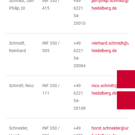
Schmidt, Jan-
INF 330 /
+49
jan-philip.schmidt@urz
Philip, Dr.
415
6221
heidelberg.de
54-
20010
Schmidt,
INF 330 /
+49
reinhard.schmidt@urz.
Reinhard
505
6221
heidelberg.de
54-
20084
Schmitt, Nico
INF 330 /
+49
nico.schmitt@urz.uni-
111
6221
heidelberg.de
54-
20108
Schneider,
INF 330 /
+49
horst.schneider@urz.un