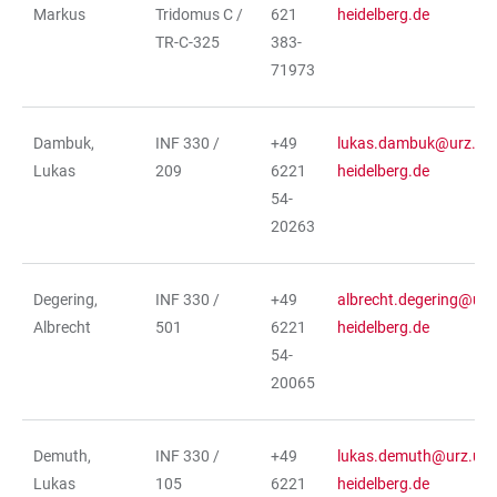
Markus
Tridomus C /
621
heidelberg.de
TR-C-325
383-
71973
Dambuk,
INF 330 /
+49
lukas.dambuk@urz.uni
Lukas
209
6221
heidelberg.de
54-
20263
Degering,
INF 330 /
+49
albrecht.degering@urz.
Albrecht
501
6221
heidelberg.de
54-
20065
Demuth,
INF 330 /
+49
lukas.demuth@urz.uni
Lukas
105
6221
heidelberg.de