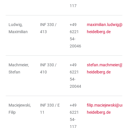
117
Ludwig,
INF 330 /
+49
maximilian.ludwig@urz
Maximilian
413
6221
heidelberg.de
54-
20046
Machmeier,
INF 330 /
+49
stefan.machmeier@urz
Stefan
410
6221
heidelberg.de
54-
20044
Maciejewski,
INF 330 / E
+49
filip.maciejewski@urz.u
Filip
11
6221
heidelberg.de
54-
117