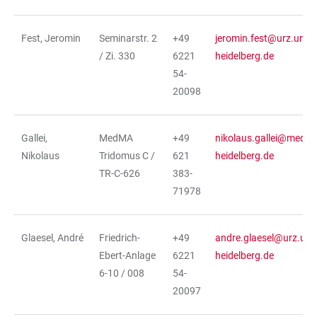
Fest, Jeromin
Seminarstr. 2
+49
jeromin.fest@urz.uni-
/ Zi. 330
6221
heidelberg.de
54-
20098
Gallei,
MedMA
+49
nikolaus.gallei@medma
Nikolaus
Tridomus C /
621
heidelberg.de
TR-C-626
383-
71978
Glaesel, André
Friedrich-
+49
andre.glaesel@urz.uni-
Ebert-Anlage
6221
heidelberg.de
6-10 / 008
54-
20097