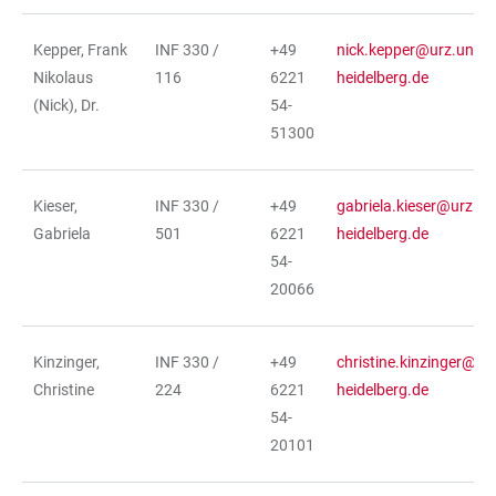
Kepper, Frank
INF 330 /
+49
nick.kepper@urz.uni-
Nikolaus
116
6221
heidelberg.de
(Nick), Dr.
54-
51300
Kieser,
INF 330 /
+49
gabriela.kieser@urz.uni
Gabriela
501
6221
heidelberg.de
54-
20066
Kinzinger,
INF 330 /
+49
christine.kinzinger@urz
Christine
224
6221
heidelberg.de
54-
20101