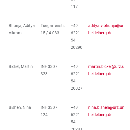
117
Bhunja, Aditya
Tiergartenstr.
+49
aditya.v.bhunja@urz.un
Vikram
15 / 4.033
6221
heidelberg.de
54-
20290
Bickel, Martin
INF 330 /
+49
martin.bickel@urz.uni-
323
6221
heidelberg.de
54-
20027
Bisheh, Nina
INF 330 /
+49
nina.bisheh@urz.uni-
124
6221
heidelberg.de
54-
20241