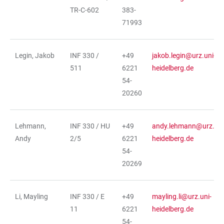
TR-C-602
383-
71993
Legin, Jakob
INF 330 /
+49
jakob.legin@urz.uni-
511
6221
heidelberg.de
54-
20260
Lehmann,
INF 330 / HU
+49
andy.lehmann@urz.uni
Andy
2/5
6221
heidelberg.de
54-
20269
Li, Mayling
INF 330 / E
+49
mayling.li@urz.uni-
11
6221
heidelberg.de
54-