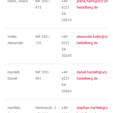
Hahn, Joana
INF 330 /
+49
joana.hahn@urz.uni-
415
6221
heidelberg.de
54-
20010
Haller,
INF 330 /
+49
alexander.haller@urz.u
Alexander
126
6221
heidelberg.de
54-
20245
Hamleh,
INF 330 /
+49
daniel.hamleh@urz.uni
Daniel
501
6221
heidelberg.de
54-
20063
Hartlieb,
Seminarstr. 2
+49
stephan.hartlieb@urz.u