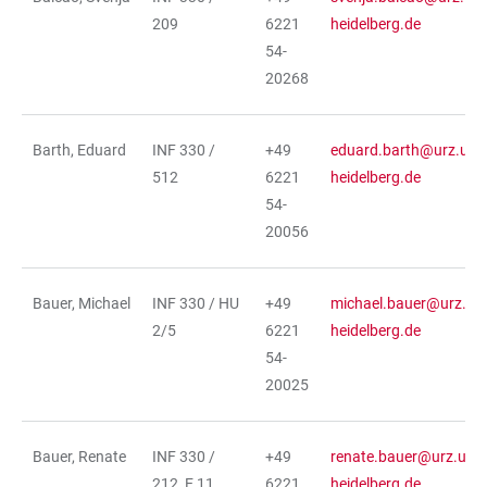
209
6221
heidelberg.de
54-
20268
Barth, Eduard
INF 330 /
+49
eduard.barth@urz.uni-
512
6221
heidelberg.de
54-
20056
Bauer, Michael
INF 330 / HU
+49
michael.bauer@urz.uni
2/5
6221
heidelberg.de
54-
20025
Bauer, Renate
INF 330 /
+49
renate.bauer@urz.uni-
212, E 11
6221
heidelberg.de