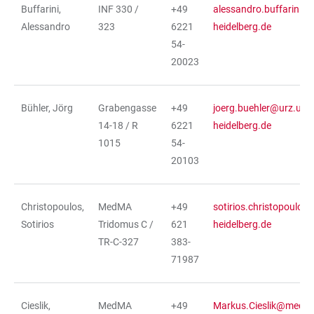
Buffarini,
INF 330 /
+49
alessandro.buffarini@u
Alessandro
323
6221
heidelberg.de
54-
20023
Bühler, Jörg
Grabengasse
+49
joerg.buehler@urz.uni-
14-18 / R
6221
heidelberg.de
1015
54-
20103
Christopoulos,
MedMA
+49
sotirios.christopoulos
Sotirios
Tridomus C /
621
heidelberg.de
TR-C-327
383-
71987
Cieslik,
MedMA
+49
Markus.Cieslik@medma