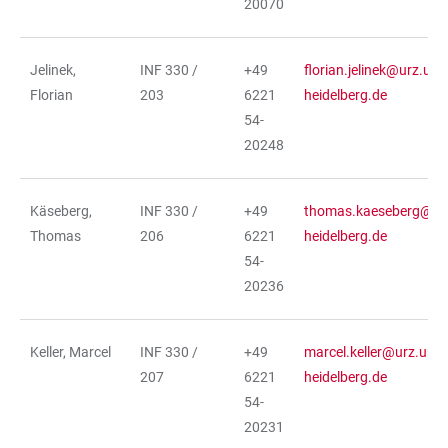
20070
Jelinek,
INF 330 /
+49
florian.jelinek@urz.uni-
Florian
203
6221
heidelberg.de
54-
20248
Käseberg,
INF 330 /
+49
thomas.kaeseberg@urz
Thomas
206
6221
heidelberg.de
54-
20236
Keller, Marcel
INF 330 /
+49
marcel.keller@urz.uni-
207
6221
heidelberg.de
54-
20231