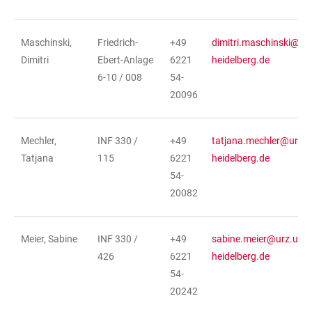
Maschinski,
Friedrich-
+49
dimitri.maschinski@urz
Dimitri
Ebert-Anlage
6221
heidelberg.de
6-10 / 008
54-
20096
Mechler,
INF 330 /
+49
tatjana.mechler@urz.u
Tatjana
115
6221
heidelberg.de
54-
20082
Meier, Sabine
INF 330 /
+49
sabine.meier@urz.uni-
426
6221
heidelberg.de
54-
20242