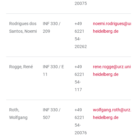
20075
Rodrigues dos
INF 330 /
+49
noemi.rodrigues@urz.u
Santos, Noemi
209
6221
heidelberg.de
54-
20262
Rogge, René
INF 330 / E
+49
rene.rogge@urz.uni-
11
6221
heidelberg.de
54-
117
Roth,
INF 330 /
+49
wolfgang.roth@urz.uni
Wolfgang
507
6221
heidelberg.de
54-
20076