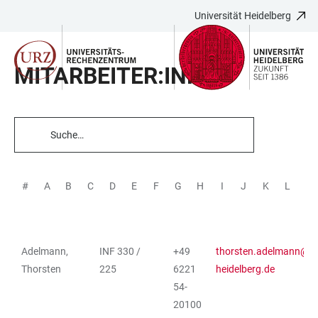
Universität Heidelberg
ZUM
HAUPTNAVIGATION
WEBSEITENSUCHE
LINKS
HAUPTINHALT
ÖFFNEN
ÖFFNEN
ZUR
MITARBEITER:INNEN
BARRIEREFREIHEIT
TABELLENFILTER
#
A
B
C
D
E
F
G
H
I
J
K
L
M
Adelmann,
INF 330 /
+49
thorsten.adelmann@ur
TABELLE
Thorsten
225
6221
heidelberg.de
54-
20100