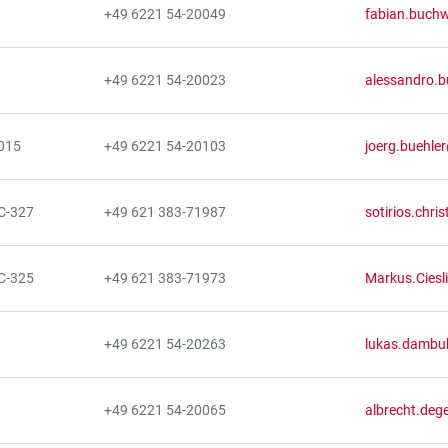
+49 6221 54-20049
fabian.buchw
+49 6221 54-20023
alessandro.b
1015
+49 6221 54-20103
joerg.buehle
C-327
+49 621 383-71987
sotirios.chri
C-325
+49 621 383-71973
Markus.Ciesl
+49 6221 54-20263
lukas.dambuk
+49 6221 54-20065
albrecht.deg