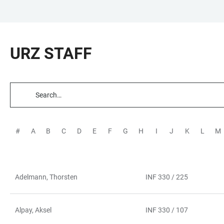
JUMP
OPEN
OPEN
ACCESSIBILITY
TO
MAIN
SEARCH
LINKS
MAIN
NAVIGATION
FORM
URZ STAFF
CONTENT
TABLE
FILTERS
#
A
B
C
D
E
F
G
H
I
J
K
L
M
Adelmann, Thorsten
INF 330 / 225
TABLE
Alpay, Aksel
INF 330 / 107