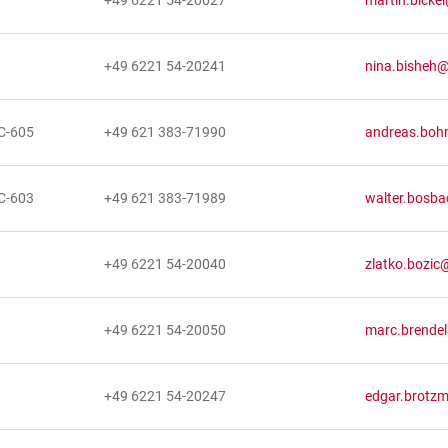
+49 6221 54-20027
martin.bickel
+49 6221 54-20241
nina.bisheh@
C-605
+49 621 383-71990
andreas.boh
C-603
+49 621 383-71989
walter.bosb
+49 6221 54-20040
zlatko.bozic
+49 6221 54-20050
marc.brendel
+49 6221 54-20247
edgar.brotzm