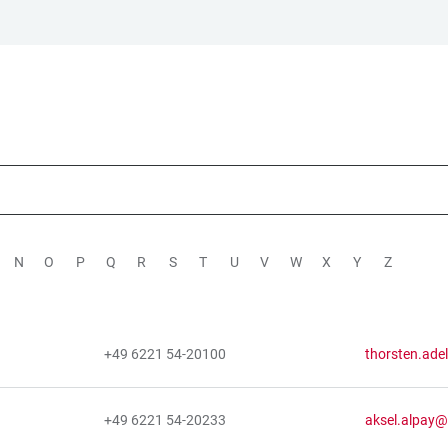
N
O
P
Q
R
S
T
U
V
W
X
Y
Z
+49 6221 54-20100
thorsten.ade
+49 6221 54-20233
aksel.alpay@