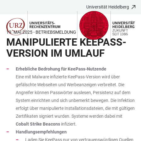
Universität Heidelberg
ZUM
HAUPTNAVIGATION
WEBSEITENSUCHE
LINKS
HAUPTINHALT
ÖFFNEN
ÖFFNEN
ZUR
BARRIEREFREIHEIT
19. MAI 2025 - BETRIEBSMELDUNG
MANIPULIERTE KEEPASS-
VERSION IM UMLAUF
Erhebliche Bedrohung für KeePass-Nutzende
Eine mit Malware infizierte KeePass-Version wird über
gefälschte Webseiten und Werbeanzeigen verbreitet. Die
Angreifer können Passwörter auslesen, Persistenz auf dem
System einrichten und sich unbemerkt bewegen. Die Infektion
erfolgt über manipulierte Installationsdateien, die mit gültigen
Zertifikaten signiert wurden. Systeme werden dabei mit
Cobalt Strike Beacons
infiziert.
Handlungsempfehlungen
Laden Sie KeePass nur von vertrauenswürdigen Quellen