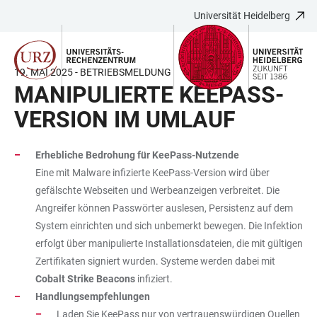
Universität Heidelberg
ZUM
HAUPTNAVIGATION
WEBSEITENSUCHE
LINKS
HAUPTINHALT
ÖFFNEN
ÖFFNEN
ZUR
BARRIEREFREIHEIT
19. MAI 2025 - BETRIEBSMELDUNG
MANIPULIERTE KEEPASS-
VERSION IM UMLAUF
Erhebliche Bedrohung für KeePass-Nutzende
Eine mit Malware infizierte KeePass-Version wird über
gefälschte Webseiten und Werbeanzeigen verbreitet. Die
Angreifer können Passwörter auslesen, Persistenz auf dem
System einrichten und sich unbemerkt bewegen. Die Infektion
erfolgt über manipulierte Installationsdateien, die mit gültigen
Zertifikaten signiert wurden. Systeme werden dabei mit
Cobalt Strike Beacons
infiziert.
Handlungsempfehlungen
Laden Sie KeePass nur von vertrauenswürdigen Quellen