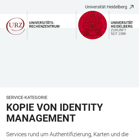
Universität Heidelberg
ZUM
HAUPTNAVIGATION
WEBSEITENSUCHE
LINKS
HAUPTINHALT
ÖFFNEN
ÖFFNEN
ZUR
BARRIEREFREIHEIT
SERVICE-KATEGORIE
KOPIE VON IDENTITY
MANAGEMENT
Services rund um Authentifizierung, Karten und die