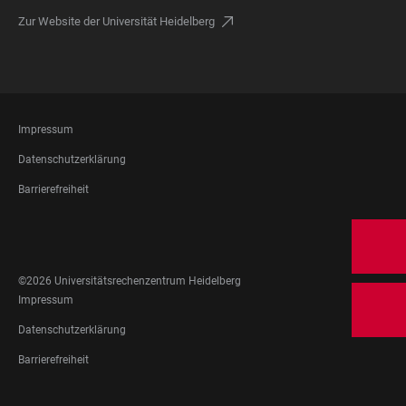
Zur Website der Universität Heidelberg
FOOTER
Impressum
LEGAL
Datenschutzerklärung
Barrierefreiheit
FOOTER
SOCIAL
MEDIA
©2026 Universitätsrechenzentrum Heidelberg
FOOTER
Impressum
LEGAL
Datenschutzerklärung
Barrierefreiheit