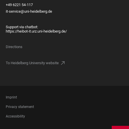
+49 6221 54-117
it-service@uni-heidelberg.de
Support via chatbot:
https://heibot-it.urz.uni-heidelberg.de/
Directions
To Heidelberg University website
FOOTER
Imprint
LEGAL
Privacy statement
Accessibility