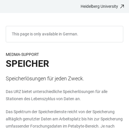
Heidelberg University
JUMP
OPEN
OPEN
ACCESSIBILITY
TO
MAIN
SEARCH
LINKS
MAIN
NAVIGATION
FORM
CONTENT
This page is only available in German.
MEDMA-SUPPORT
SPEICHER
Speicherlösungen für jeden Zweck.
Das URZ bietet unterschiedliche Speicherlösungen für alle
Stationen des Lebenszyklus von Daten an.
Das Spektrum der Speicherdienste reicht von der Speicherung
alltäglich genutzter Daten am Arbeitsplatz bis hin zur Speicherung
umfassender Forschungsdaten im Petabyte-Bereich. Je nach