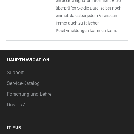
entdeckte Signatur informiert. Bitte
überprüfen Sie die Datei selbst noch
einmal, da es bei jedem Virenscan
immer auch zu falschen
Positivmeldungen kommen kann.
HAUPTNAVIGATION
FOOTER
Support
Service-Katalog
Forschung und Lehre
Das URZ
IT FÜR