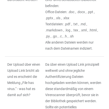
befinden:
Office-Dateien: .doc , .docx , .ppt ,
.pptx , .xls , .xlsx
Textdateien: .pdf , .txt , .md ,
.markdown , .log , .tex , .xml , .html ,
.py , .go , .c , .h , .sh
Alle anderen Dateien werden nur
nach dem Dateinamen indiziert.
Der Upload über einen
Da über einen Upload Link prinzipiell
Upload Link bricht ab
weltweit und ohne jegliche
und es erscheint die
Authentifizierung Dateien
Meldung „File has
hochgeladen werden können, werden
virus.“ - was hat es
diese standardmäßig von einem
damit auf sich?
Virenscanner überprüft, bevor sie in
der Bibliothek gespeichert werden.
Sollte ein potentielles