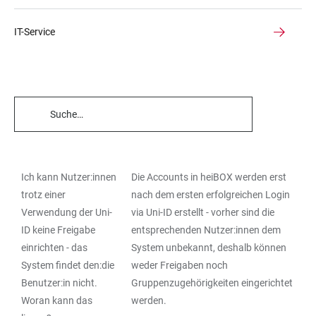
IT-Service
TABELLENFILTER
Ich kann Nutzer:innen
Die Accounts in heiBOX werden erst
TABELLE
trotz einer
nach dem ersten erfolgreichen Login
Verwendung der Uni-
via Uni-ID erstellt - vorher sind die
ID keine Freigabe
entsprechenden Nutzer:innen dem
einrichten - das
System unbekannt, deshalb können
System findet den:die
weder Freigaben noch
Benutzer:in nicht.
Gruppenzugehörigkeiten eingerichtet
Woran kann das
werden.