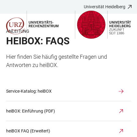
Universität Heidelberg
ZUM
HAUPTNAVIGATION
WEBSEITENSUCHE
LINKS
HAUPTINHALT
ÖFFNEN
ÖFFNEN
ZUR
BARRIEREFREIHEIT
ANLEITUNG
HEIBOX: FAQS
Hier finden Sie häufig gestellte Fragen und
Antworten zu heiBOX.
Service-Katalog: heiBOX
heiBOX: Einführung (PDF)
heiBOX FAQ (Erweitert)