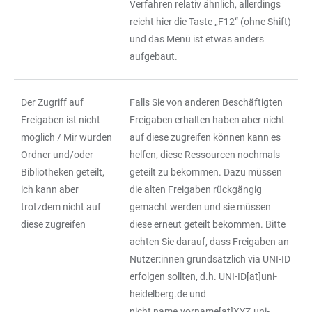
Verfahren relativ ähnlich, allerdings
reicht hier die Taste „F12“ (ohne Shift)
und das Menü ist etwas anders
aufgebaut.
Der Zugriff auf
Falls Sie von anderen Beschäftigten
Freigaben ist nicht
Freigaben erhalten haben aber nicht
möglich / Mir wurden
auf diese zugreifen können kann es
Ordner und/oder
helfen, diese Ressourcen nochmals
Bibliotheken geteilt,
geteilt zu bekommen. Dazu müssen
ich kann aber
die alten Freigaben rückgängig
trotzdem nicht auf
gemacht werden und sie müssen
diese zugreifen
diese erneut geteilt bekommen. Bitte
achten Sie darauf, dass Freigaben an
Nutzer:innen grundsätzlich via UNI-ID
erfolgen sollten, d.h. UNI-ID[at]uni-
heidelberg.de und
nicht name.vorname[at]XYZ.uni-