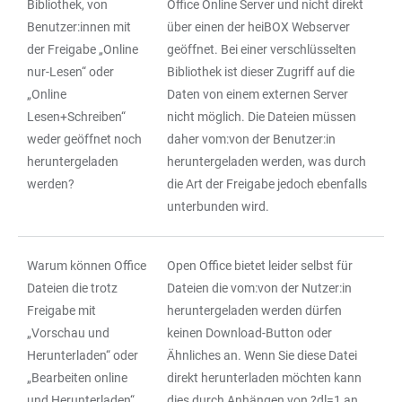
Bibliothek, von
Office Online Server und nicht direkt
Benutzer:innen mit
über einen der heiBOX Webserver
der Freigabe „Online
geöffnet. Bei einer verschlüsselten
nur-Lesen“ oder
Bibliothek ist dieser Zugriff auf die
„Online
Daten von einem externen Server
Lesen+Schreiben“
nicht möglich. Die Dateien müssen
weder geöffnet noch
daher vom:von der Benutzer:in
heruntergeladen
heruntergeladen werden, was durch
werden?
die Art der Freigabe jedoch ebenfalls
unterbunden wird.
Warum können Office
Open Office bietet leider selbst für
Dateien die trotz
Dateien die vom:von der Nutzer:in
Freigabe mit
heruntergeladen werden dürfen
„Vorschau und
keinen Download-Button oder
Herunterladen“ oder
Ähnliches an. Wenn Sie diese Datei
„Bearbeiten online
direkt herunterladen möchten kann
und Herunterladen“
dies durch Anhängen von ?dl=1 an