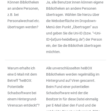
Können Bibliotheken
Ja, alle Benutzer:innen können eigene
an andere Personen,
Bibliotheken an andere Personen
z.B. bei
übertragen. Wählen Sie hierzu über
Personalwechsel etc.
die Weboberfläche im Dropdown-
übertragen werden?
Menü den Punkt „Übertragen“ aus
und geben Sie die Uni-ID (bzw. "<Uni-
ID>[at]uni-heidelberg.de") der Person
ein, der Sie die Bibliothek übertragen
möchten.
Warum erhalte ich
Alle unverschlüsselten heiBOX
eine E-Mail mit dem
Bibliotheken werden regelmäßig im
Betreff "heiBOX:
Hintergrund auf Viren gescannt.
Potentielle
Beim Fund einer potentiellen
Schadsoftware bei
Schadsoftware wird der:die
einem Hintergrund-
Besitzer:in für diese Datei einmalig
Virenscan entdeckt"?
per E-Mail über den Fund und die