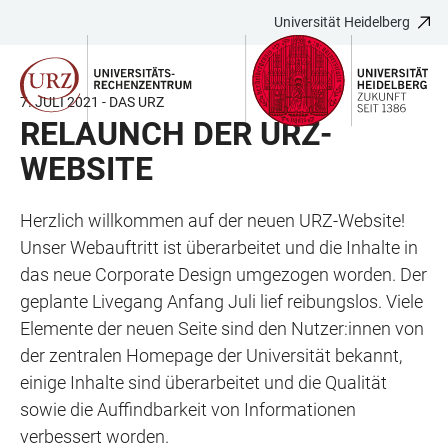
Universität Heidelberg
ZUM
HAUPTNAVIGATION
WEBSEITENSUCHE
LINKS
HAUPTINHALT
ÖFFNEN
ÖFFNEN
ZUR
BARRIEREFREIHEIT
7. JULI 2021 - DAS URZ
RELAUNCH DER URZ-
WEBSITE
Herzlich willkommen auf der neuen URZ-Website!
Unser Webauftritt ist überarbeitet und die Inhalte in
das neue Corporate Design umgezogen worden. Der
geplante Livegang Anfang Juli lief reibungslos. Viele
Elemente der neuen Seite sind den Nutzer:innen von
der zentralen Homepage der Universität bekannt,
einige Inhalte sind überarbeitet und die Qualität
sowie die Auffindbarkeit von Informationen
verbessert worden.