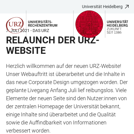
Universität Heidelberg
ZUM
HAUPTNAVIGATION
WEBSEITENSUCHE
LINKS
HAUPTINHALT
ÖFFNEN
ÖFFNEN
ZUR
BARRIEREFREIHEIT
7. JULI 2021 - DAS URZ
RELAUNCH DER URZ-
WEBSITE
Herzlich willkommen auf der neuen URZ-Website!
Unser Webauftritt ist überarbeitet und die Inhalte in
das neue Corporate Design umgezogen worden. Der
geplante Livegang Anfang Juli lief reibungslos. Viele
Elemente der neuen Seite sind den Nutzer:innen von
der zentralen Homepage der Universität bekannt,
einige Inhalte sind überarbeitet und die Qualität
sowie die Auffindbarkeit von Informationen
verbessert worden.