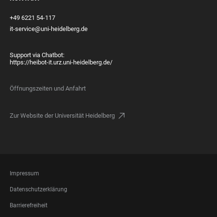
+49 6221 54-117
it-service@uni-heidelberg.de
Support via Chatbot:
https://heibot-it.urz.uni-heidelberg.de/
Öffnungszeiten und Anfahrt
Zur Website der Universität Heidelberg
FOOTER
Impressum
LEGAL
Datenschutzerklärung
Barrierefreiheit