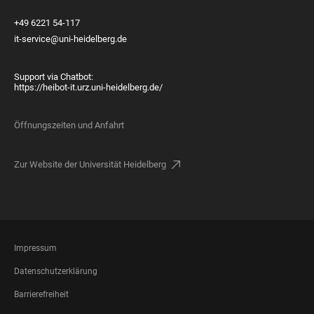
+49 6221 54-117
it-service@uni-heidelberg.de
Support via Chatbot:
https://heibot-it.urz.uni-heidelberg.de/
Öffnungszeiten und Anfahrt
Zur Website der Universität Heidelberg
FOOTER
Impressum
LEGAL
Datenschutzerklärung
Barrierefreiheit