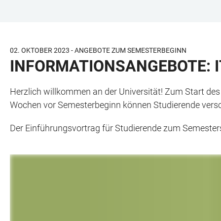
ZUM
HAUPTNAVIGATION
WEBSEITENSUCHE
LINKS
HAUPTINHALT
ÖFFNEN
ÖFFNEN
ZUR
BARRIEREFREIHEIT
02. OKTOBER 2023 - ANGEBOTE ZUM SEMESTERBEGINN
INFORMATIONSANGEBOTE: I
Herzlich willkommen an der Universität! Zum Start des
Wochen vor Semesterbeginn können Studierende versch
Der Einführungsvortrag für Studierende zum Semesterst