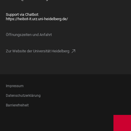
Support via Chatbot:
https://heibot-it.urz.uni-heidelberg.de/
Öffnungszeiten und Anfahrt
Zur Website der Universität Heidelberg
FOOTER
Impressum
LEGAL
Datenschutzerklärung
Barrierefreiheit
FOOTER
SOCIAL