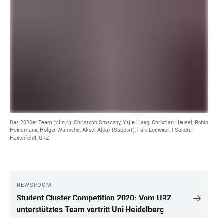
Das 2020er Team (v.l.n.r.): Christoph Smaczny, Yajie Liang, Christian Heusel, Robin
Heinemann, Holger Wünsche, Aksel Alpay (Support), Falk Loewner. | Sandra
Hadenfeldt, URZ
NEWSROOM
LINKS
Student Cluster Competition 2020: Vom URZ
unterstütztes Team vertritt Uni Heidelberg