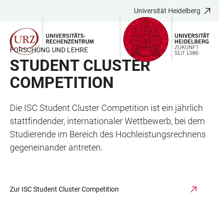
Universität Heidelberg
ZUM
HAUPTNAVIGATION
WEBSEITENSUCHE
LINKS
HAUPTINHALT
ÖFFNEN
ÖFFNEN
ZUR
BARRIEREFREIHEIT
FORSCHUNG UND LEHRE
STUDENT CLUSTER
COMPETITION
Die ISC Student Cluster Competition ist ein jährlich
stattfindender, internationaler Wettbewerb, bei dem
Studierende im Bereich des Hochleistungsrechnens
gegeneinander antreten.
Zur ISC Student Cluster Competition