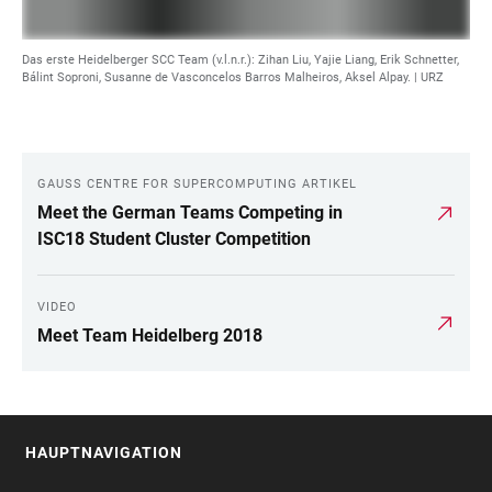
Das erste Heidelberger SCC Team (v.l.n.r.): Zihan Liu, Yajie Liang, Erik Schnetter,
Bálint Soproni, Susanne de Vasconcelos Barros Malheiros, Aksel Alpay. | URZ
GAUSS CENTRE FOR SUPERCOMPUTING ARTIKEL
LINKS
Meet the German Teams Competing in
ISC18 Student Cluster Competition
VIDEO
Meet Team Heidelberg 2018
HAUPTNAVIGATION
FOOTER