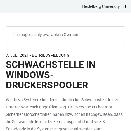
Heidelberg University
JUMP
OPEN
OPEN
ACCESSIBILITY
TO
MAIN
SEARCH
LINKS
MAIN
NAVIGATION
FORM
CONTENT
This page is only available in German.
7. JULI 2021 - BETRIEBSMELDUNG
SCHWACHSTELLE IN
WINDOWS-
DRUCKERSPOOLER
Windows-Systeme sind derzeit durch eine Schwachstelle in der
Drucker-Warteschlange (dem sog. Druckerspooler) bedroht.
Sicherheitsforscher:innen haben inzwischen nachgewiesen, dass
die Schwachstelle aus der Ferne ausgenutzt und so z.B.
Schadcode in die Systeme eingeschleust werden kann