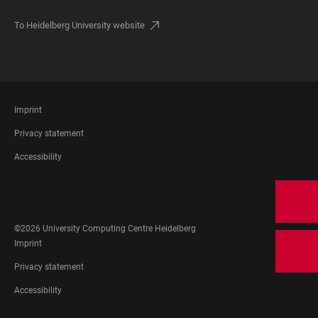
To Heidelberg University website
FOOTER
Imprint
LEGAL
Privacy statement
Accessibility
FOOTER
SOCIAL
MEDIA
©2026 University Computing Centre Heidelberg
FOOTER
Imprint
LEGAL
Privacy statement
Accessibility