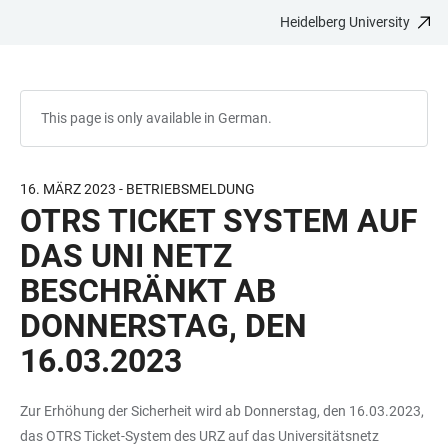
Heidelberg University
JUMP
OPEN
OPEN
ACCESSIBILITY
TO
MAIN
SEARCH
LINKS
MAIN
NAVIGATION
FORM
CONTENT
This page is only available in German.
16. MÄRZ 2023 - BETRIEBSMELDUNG
OTRS TICKET SYSTEM AUF
DAS UNI NETZ
BESCHRÄNKT AB
DONNERSTAG, DEN
16.03.2023
Zur Erhöhung der Sicherheit wird ab Donnerstag, den 16.03.2023,
das OTRS Ticket-System des URZ auf das Universitätsnetz