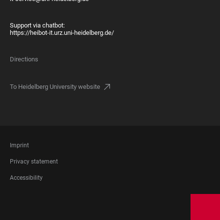
Support via chatbot:
https://heibot-it.urz.uni-heidelberg.de/
Directions
To Heidelberg University website
FOOTER
Imprint
LEGAL
Privacy statement
Accessibility
FOOTER
SOCIAL