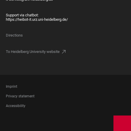
Support via chatbot:
https://heibot-it.urz.uni-heidelberg.de/
Directions
To Heidelberg University website
FOOTER
Imprint
LEGAL
Privacy statement
Accessibility
FOOTER
SOCIAL