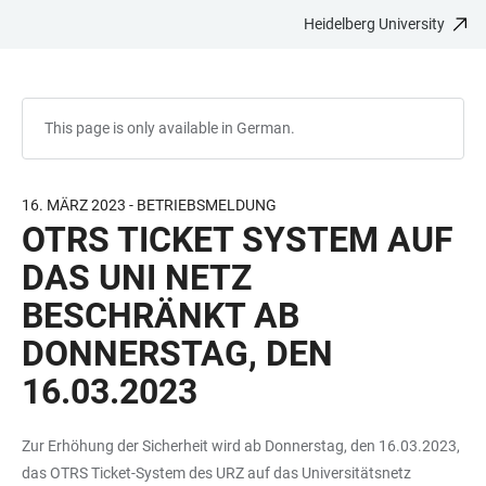
Heidelberg University
JUMP
OPEN
OPEN
ACCESSIBILITY
TO
MAIN
SEARCH
LINKS
MAIN
NAVIGATION
FORM
CONTENT
This page is only available in German.
16. MÄRZ 2023 - BETRIEBSMELDUNG
OTRS TICKET SYSTEM AUF
DAS UNI NETZ
BESCHRÄNKT AB
DONNERSTAG, DEN
16.03.2023
Zur Erhöhung der Sicherheit wird ab Donnerstag, den 16.03.2023,
das OTRS Ticket-System des URZ auf das Universitätsnetz