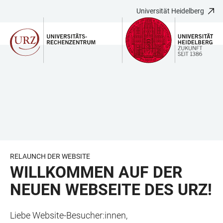
Universität Heidelberg
ZUM
HAUPTNAVIGATION
WEBSEITENSUCHE
LINKS
HAUPTINHALT
ÖFFNEN
ÖFFNEN
ZUR
BARRIEREFREIHEIT
RELAUNCH DER WEBSITE
WILLKOMMEN AUF DER
NEUEN WEBSEITE DES URZ!
Liebe Website-Besucher:innen,