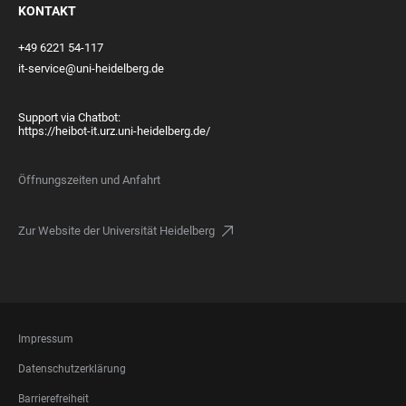
KONTAKT
+49 6221 54-117
it-service@uni-heidelberg.de
Support via Chatbot:
https://heibot-it.urz.uni-heidelberg.de/
Öffnungszeiten und Anfahrt
Zur Website der Universität Heidelberg
FOOTER
Impressum
LEGAL
Datenschutzerklärung
Barrierefreiheit