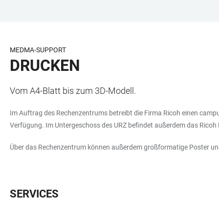
ZUM
HAUPTNAVIGATION
WEBSEITENSUCHE
LINKS
HAUPTINHALT
ÖFFNEN
ÖFFNEN
ZUR
BARRIEREFREIHEIT
MEDMA-SUPPORT
DRUCKEN
Vom A4-Blatt bis zum 3D-Modell.
Im Auftrag des Rechenzentrums betreibt die Firma Ricoh einen campusw
Verfügung. Im Untergeschoss des URZ befindet außerdem das Ricoh Pr
Über das Rechenzentrum können außerdem großformatige Poster und
SERVICES