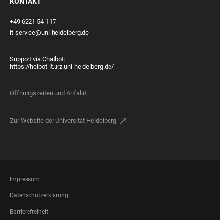
KONTAKT
+49 6221 54-117
it-service@uni-heidelberg.de
Support via Chatbot:
https://heibot-it.urz.uni-heidelberg.de/
Öffnungszeiten und Anfahrt
Zur Website der Universität Heidelberg
FOOTER
Impressum
LEGAL
Datenschutzerklärung
Barrierefreiheit