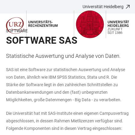
Universität Heidelberg
ZUM
HAUPTNAVIGATION
WEBSEITENSUCHE
LINKS
HAUPTINHALT
ÖFFNEN
ÖFFNEN
ZUR
BARRIEREFREIHEIT
SOFTWARE
SOFTWARE SAS
Statistische Auswertung und Analyse von Daten.
SAS ist eine Software zur statistischen Auswertung und Analyse
von Daten, ähnlich wie IBM SPSS Statistics, Stata und R. Die
Stärke der Software liegt in den zahlreichen Schnittstellen zu
Datenbankanwendungen und den (fast) unbegrenzten
Möglichkeiten, große Datenmengen - Big Data - zu verarbeiten.
Die Universität hat mit SAS-Institute einen eigenen Campusvertrag
abgeschlossen, in dessen Rahmen Mietlizenzen verfügbar sind.
Folgende Komponenten sind in diesen Vertrag eingeschlossen: