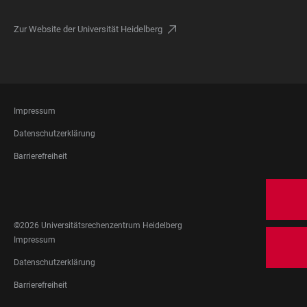
Zur Website der Universität Heidelberg
FOOTER
Impressum
LEGAL
Datenschutzerklärung
Barrierefreiheit
FOOTER
SOCIAL
MEDIA
©2026 Universitätsrechenzentrum Heidelberg
FOOTER
Impressum
LEGAL
Datenschutzerklärung
Barrierefreiheit