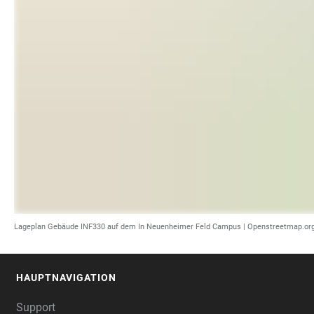
Lageplan Gebäude INF330 auf dem In Neuenheimer Feld Campus | Openstreetmap.or
HAUPTNAVIGATION
FOOTER
Support