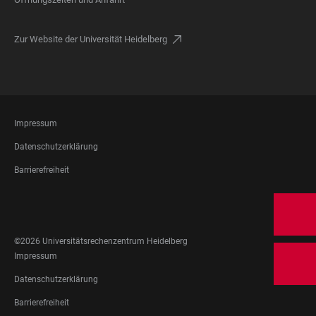
Zur Website der Universität Heidelberg
FOOTER
Impressum
LEGAL
Datenschutzerklärung
Barrierefreiheit
FOOTER
SOCIAL
MEDIA
©2026 Universitätsrechenzentrum Heidelberg
FOOTER
Impressum
LEGAL
Datenschutzerklärung
Barrierefreiheit