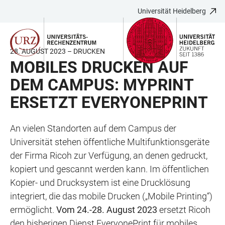
Universität Heidelberg
ZUM
HAUPTNAVIGATION
WEBSEITENSUCHE
LINKS
HAUPTINHALT
ÖFFNEN
ÖFFNEN
ZUR
BARRIEREFREIHEIT
28. AUGUST 2023 – DRUCKEN
MOBILES DRUCKEN AUF
DEM CAMPUS: MYPRINT
ERSETZT EVERYONEPRINT
An vielen Standorten auf dem Campus der
Universität stehen öffentliche Multifunktionsgeräte
der Firma Ricoh zur Verfügung, an denen gedruckt,
kopiert und gescannt werden kann. Im öffentlichen
Kopier- und Drucksystem ist eine Drucklösung
integriert, die das mobile Drucken („Mobile Printing“)
ermöglicht.
Vom 24.-28. August 2023
ersetzt Ricoh
den bisherigen Dienst EveryonePrint für mobiles