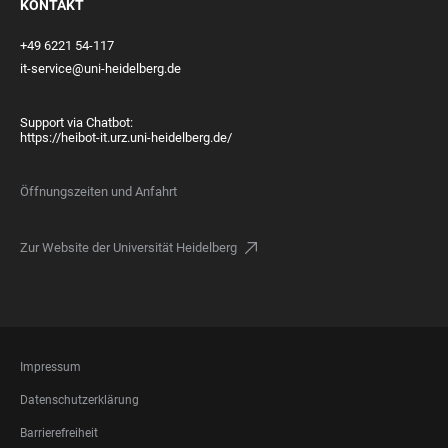
KONTAKT
+49 6221 54-117
it-service@uni-heidelberg.de
Support via Chatbot:
https://heibot-it.urz.uni-heidelberg.de/
Öffnungszeiten und Anfahrt
Zur Website der Universität Heidelberg
FOOTER
Impressum
LEGAL
Datenschutzerklärung
Barrierefreiheit