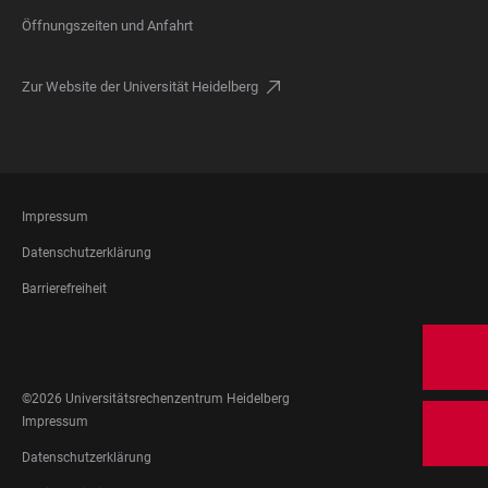
Öffnungszeiten und Anfahrt
Zur Website der Universität Heidelberg
FOOTER
Impressum
LEGAL
Datenschutzerklärung
Barrierefreiheit
FOOTER
SOCIAL
MEDIA
©2026 Universitätsrechenzentrum Heidelberg
FOOTER
Impressum
LEGAL
Datenschutzerklärung