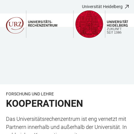
Universität Heidelberg
ZUM
HAUPTNAVIGATION
WEBSEITENSUCHE
LINKS
HAUPTINHALT
ÖFFNEN
ÖFFNEN
ZUR
BARRIEREFREIHEIT
FORSCHUNG UND LEHRE
KOOPERATIONEN
Das Universitätsrechenzentrum ist eng vernetzt mit
Partnern innerhalb und außerhalb der Universität. In