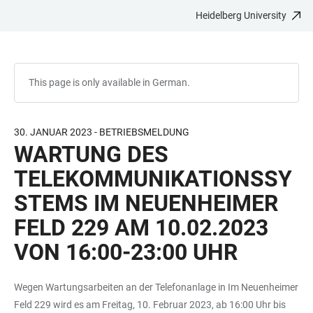
Heidelberg University
JUMP
OPEN
OPEN
ACCESSIBILITY
TO
MAIN
SEARCH
LINKS
MAIN
NAVIGATION
FORM
CONTENT
This page is only available in German.
30. JANUAR 2023 - BETRIEBSMELDUNG
WARTUNG DES
TELEKOMMUNIKATIONSSY
STEMS IM NEUENHEIMER
FELD 229 AM 10.02.2023
VON 16:00-23:00 UHR
Wegen Wartungsarbeiten an der Telefonanlage in Im Neuenheimer
Feld 229 wird es am Freitag, 10. Februar 2023, ab 16:00 Uhr bis