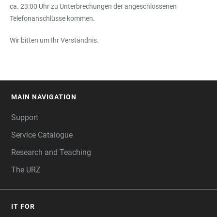
ca. 23:00 Uhr zu Unterbrechungen der angeschlossenen
Telefonanschlüsse kommen.
Wir bitten um Ihr Verständnis.
MAIN NAVIGATION
FOOTER
Support
Service Catalogue
Research and Teaching
The URZ
IT FOR