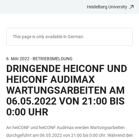
Heidelberg University
JUMP
OPEN
OPEN
ACCESSIBILITY
TO
MAIN
SEARCH
LINKS
MAIN
NAVIGATION
FORM
CONTENT
This page is only available in German.
6. MAI 2022 - BETRIEBSMELDUNG
DRINGENDE HEICONF UND
HEICONF AUDIMAX
WARTUNGSARBEITEN AM
06.05.2022 VON 21:00 BIS
0:00 UHR
An heiCONF und heiCONF Audimax werden Wartungsarbeiten
durchgeführt am 06.05.2022 von 21:00 bis 0:00 Uhr. Während den