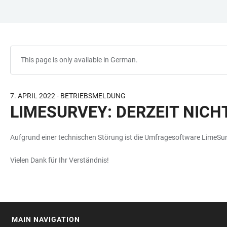
JUMP
OPEN
OPEN
ACCESSIBILITY
TO
MAIN
SEARCH
LINKS
MAIN
NAVIGATION
FORM
CONTENT
This page is only available in German.
7. APRIL 2022 - BETRIEBSMELDUNG
LIMESURVEY: DERZEIT NIC
Aufgrund einer technischen Störung ist die Umfragesoftware LimeSurv
Vielen Dank für Ihr Verständnis!
MAIN NAVIGATION