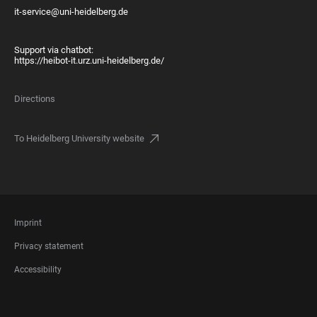
it-service@uni-heidelberg.de
Support via chatbot:
https://heibot-it.urz.uni-heidelberg.de/
Directions
To Heidelberg University website
FOOTER
Imprint
LEGAL
Privacy statement
Accessibility
FOOTER