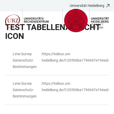
Universität Heidelberg
ZUM
HAUPTNAVIGATION
WEBSEITENSUCHE
LINKS
HAUPTINHALT
ÖFFNEN
ÖFFNEN
ZUR
TEST TABELLENANSICHT
BARRIEREFREIHEIT
ICON
Lime Survey
https://heibox.uni-
TABELLE
Datenschutz-
heidelberg.de/f/20590ba1796947e194ad/
Bestimmungen
Lime Survey
https://heibox.uni-
Datenschutz-
heidelberg.de/f/20590ba1796947e194ad/
Bestimmungen