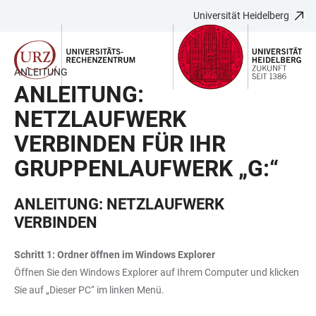
Universität Heidelberg
ZUM
HAUPTNAVIGATION
WEBSEITENSUCHE
LINKS
HAUPTINHALT
ÖFFNEN
ÖFFNEN
ZUR
BARRIEREFREIHEIT
ANLEITUNG
ANLEITUNG:
NETZLAUFWERK
VERBINDEN FÜR IHR
GRUPPENLAUFWERK „G:“
ANLEITUNG: NETZLAUFWERK
VERBINDEN
Schritt 1: Ordner öffnen im Windows Explorer
Öffnen Sie den Windows Explorer auf Ihrem Computer und klicken
Sie auf „Dieser PC“ im linken Menü.