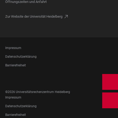
Öffnungszeiten und Anfahrt
Zur Website der Universität Heidelberg
FOOTER
Impressum
LEGAL
Datenschutzerklärung
Barrierefreiheit
FOOTER
SOCIAL
MEDIA
©2026 Universitätsrechenzentrum Heidelberg
FOOTER
Impressum
LEGAL
Datenschutzerklärung
Barrierefreiheit