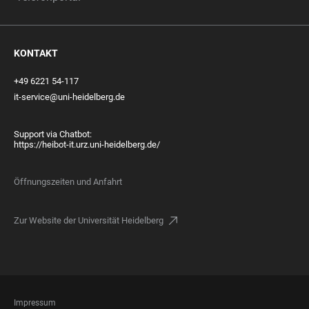
KONTAKT
+49 6221 54-117
it-service@uni-heidelberg.de
Support via Chatbot:
https://heibot-it.urz.uni-heidelberg.de/
Öffnungszeiten und Anfahrt
Zur Website der Universität Heidelberg
FOOTER
Impressum