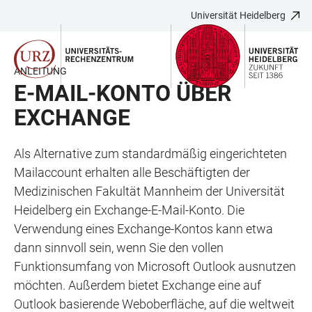
Universität Heidelberg
ZUM
HAUPTNAVIGATION
WEBSEITENSUCHE
LINKS
HAUPTINHALT
ÖFFNEN
ÖFFNEN
ZUR
BARRIEREFREIHEIT
ANLEITUNG
E-MAIL-KONTO ÜBER
EXCHANGE
Als Alternative zum standardmäßig eingerichteten
Mailaccount erhalten alle Beschäftigten der
Medizinischen Fakultät Mannheim der Universität
Heidelberg ein Exchange-E-Mail-Konto. Die
Verwendung eines Exchange-Kontos kann etwa
dann sinnvoll sein, wenn Sie den vollen
Funktionsumfang von Microsoft Outlook ausnutzen
möchten. Außerdem bietet Exchange eine auf
Outlook basierende Weboberfläche, auf die weltweit