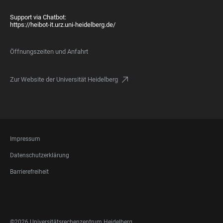
Support via Chatbot:
https://heibot-it.urz.uni-heidelberg.de/
Öffnungszeiten und Anfahrt
Zur Website der Universität Heidelberg
FOOTER
Impressum
LEGAL
Datenschutzerklärung
Barrierefreiheit
FOOTER
SOCIAL
MEDIA
©2026 Universitätsrechenzentrum Heidelberg