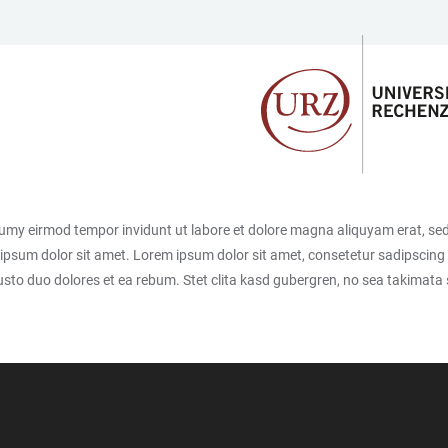
numy eirmod tempor invidunt ut labore et dolore magna aliquyam erat, sed
ipsum dolor sit amet. Lorem ipsum dolor sit amet, consetetur sadipscing 
sto duo dolores et ea rebum. Stet clita kasd gubergren, no sea takimata