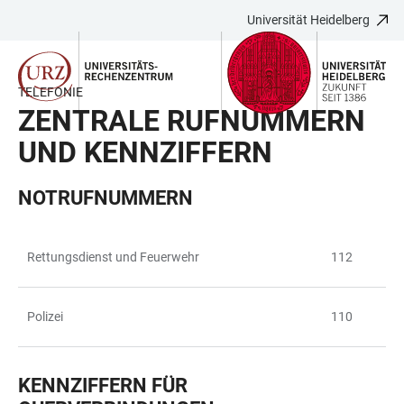
Universität Heidelberg
ZUM
HAUPTNAVIGATION
WEBSEITENSUCHE
LINKS
HAUPTINHALT
ÖFFNEN
ÖFFNEN
ZUR
BARRIEREFREIHEIT
TELEFONIE
ZENTRALE RUFNUMMERN
UND KENNZIFFERN
NOTRUFNUMMERN
Rettungsdienst und Feuerwehr
112
TABELLE
Polizei
110
KENNZIFFERN FÜR