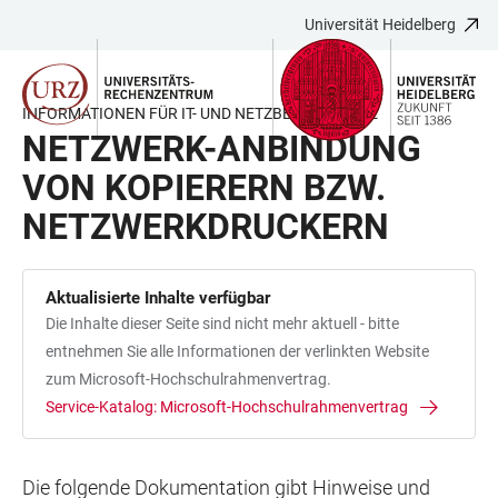
Universität Heidelberg
ZUM
HAUPTNAVIGATION
WEBSEITENSUCHE
LINKS
HAUPTINHALT
ÖFFNEN
ÖFFNEN
ZUR
BARRIEREFREIHEIT
INFORMATIONEN FÜR IT- UND NETZBEAUFTRAGTE
NETZWERK-ANBINDUNG
VON KOPIERERN BZW.
NETZWERKDRUCKERN
Aktualisierte Inhalte verfügbar
Die Inhalte dieser Seite sind nicht mehr aktuell - bitte
entnehmen Sie alle Informationen der verlinkten Website
zum Microsoft-Hochschulrahmenvertrag.
Service-Katalog: Microsoft-Hochschulrahmenvertrag
Die folgende Dokumentation gibt Hinweise und