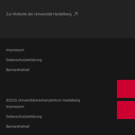
Zur Website der Universität Heidelberg
FOOTER
Impressum
LEGAL
Datenschutzerklärung
Barrierefreiheit
FOOTER
SOCIAL
MEDIA
©2026 Universitätsrechenzentrum Heidelberg
FOOTER
Impressum
LEGAL
Datenschutzerklärung
Barrierefreiheit