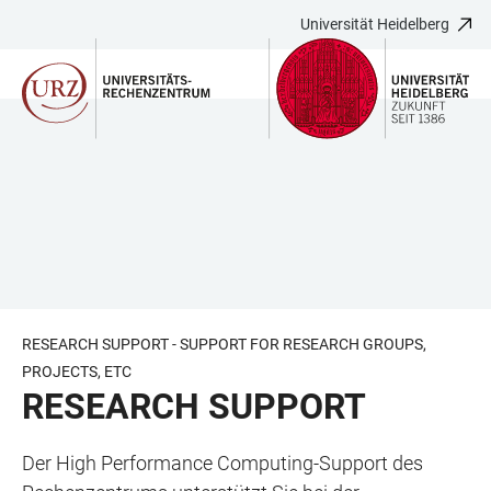
Universität Heidelberg
ZUM
HAUPTNAVIGATION
WEBSEITENSUCHE
LINKS
HAUPTINHALT
ÖFFNEN
ÖFFNEN
ZUR
BARRIEREFREIHEIT
RESEARCH SUPPORT - SUPPORT FOR RESEARCH GROUPS,
PROJECTS, ETC
RESEARCH SUPPORT
Der High Performance Computing-Support des