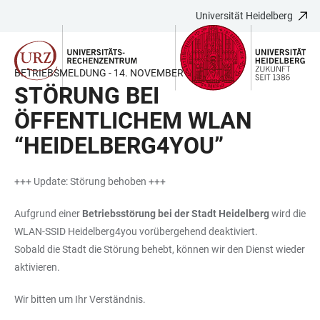
Universität Heidelberg
ZUM
HAUPTNAVIGATION
WEBSEITENSUCHE
LINKS
HAUPTINHALT
ÖFFNEN
ÖFFNEN
ZUR
BARRIEREFREIHEIT
BETRIEBSMELDUNG - 14. NOVEMBER 2024
STÖRUNG BEI
ÖFFENTLICHEM WLAN
“HEIDELBERG4YOU”
+++ Update: Störung behoben +++
Aufgrund einer
Betriebsstörung bei der Stadt Heidelberg
wird die
WLAN-SSID Heidelberg4you vorübergehend deaktiviert.
Sobald die Stadt die Störung behebt, können wir den Dienst wieder
aktivieren.
Wir bitten um Ihr Verständnis.