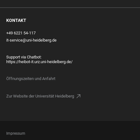
KONTAKT
+49 6221 54-117
it-service@uni-heidelberg.de
Support via Chatbot:
https://heibot-it.urz.uni-heidelberg.de/
Öffnungszeiten und Anfahrt
Zur Website der Universität Heidelberg
FOOTER
Impressum