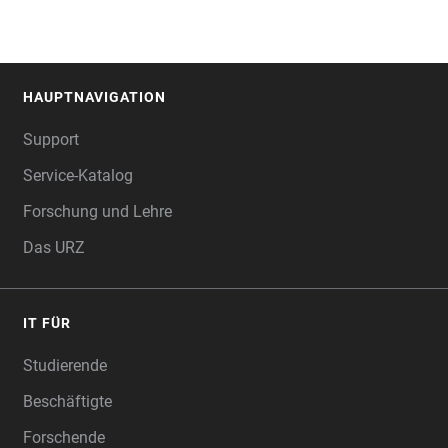
HAUPTNAVIGATION
FOOTER
Support
Service-Katalog
Forschung und Lehre
Das URZ
IT FÜR
Studierende
Beschäftigte
Forschende