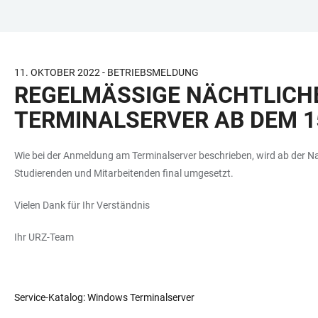
ZUM
HAUPTNAVIGATION
WEBSEITENSUCHE
LINKS
HAUPTINHALT
ÖFFNEN
ÖFFNEN
ZUR
BARRIEREFREIHEIT
11. OKTOBER 2022 - BETRIEBSMELDUNG
REGELMÄSSIGE NÄCHTLICHE
ERMINALSERVER AB DEM 15.
Wie bei der Anmeldung am Terminalserver beschrieben, wird ab der Na
Studierenden und Mitarbeitenden final umgesetzt.
Vielen Dank für Ihr Verständnis
Ihr URZ-Team
Service-Katalog: Windows Terminalserver