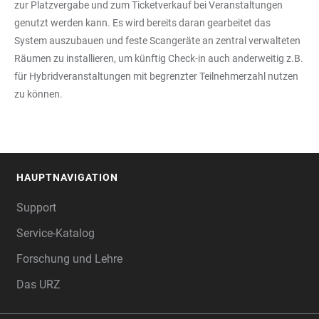
zur Platzvergabe und zum Ticketverkauf bei Veranstaltungen
genutzt werden kann. Es wird bereits daran gearbeitet das
System auszubauen und feste Scangeräte an zentral verwalteten
Räumen zu installieren, um künftig Check-in auch anderweitig z.B.
für Hybridveranstaltungen mit begrenzter Teilnehmerzahl nutzen
zu können.
HAUPTNAVIGATION
FOOTER
Support
Service-Katalog
Forschung und Lehre
Das URZ