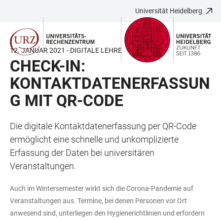
Universität Heidelberg
ZUM
HAUPTNAVIGATION
WEBSEITENSUCHE
LINKS
HAUPTINHALT
ÖFFNEN
ÖFFNEN
ZUR
BARRIEREFREIHEIT
12. JANUAR 2021 - DIGITALE LEHRE
CHECK-IN:
KONTAKTDATENERFASSUN
G MIT QR-CODE
Die digitale Kontaktdatenerfassung per QR-Code
ermöglicht eine schnelle und unkomplizierte
Erfassung der Daten bei universitären
Veranstaltungen.
Auch im Wintersemester wirkt sich die Corona-Pandemie auf
Veranstaltungen aus. Termine, bei denen Personen vor Ort
anwesend sind, unterliegen den Hygienerichtlinien und erfordern