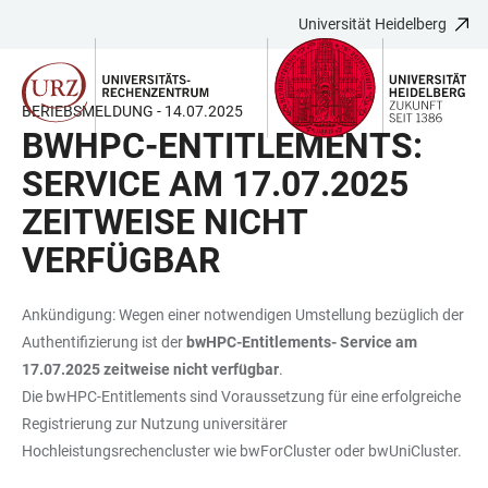
Universität Heidelberg
ZUM
HAUPTNAVIGATION
WEBSEITENSUCHE
LINKS
HAUPTINHALT
ÖFFNEN
ÖFFNEN
ZUR
BARRIEREFREIHEIT
BERIEBSMELDUNG - 14.07.2025
BWHPC-ENTITLEMENTS:
SERVICE AM 17.07.2025
ZEITWEISE NICHT
VERFÜGBAR
Ankündigung: Wegen einer notwendigen Umstellung bezüglich der
Authentifizierung ist der
bwHPC-Entitlements- Service am
17.07.2025 zeitweise nicht verfügbar
.
Die bwHPC-Entitlements sind Voraussetzung für eine erfolgreiche
Registrierung zur Nutzung universitärer
Hochleistungsrechencluster wie bwForCluster oder bwUniCluster.