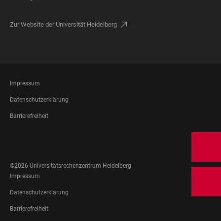
Zur Website der Universität Heidelberg
FOOTER
Impressum
LEGAL
Datenschutzerklärung
Barrierefreiheit
FOOTER
SOCIAL
MEDIA
©2026 Universitätsrechenzentrum Heidelberg
FOOTER
Impressum
LEGAL
Datenschutzerklärung
Barrierefreiheit