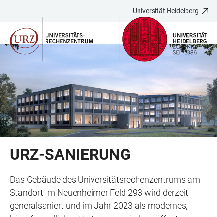
Universität Heidelberg
ZUM
HAUPTNAVIGATION
WEBSEITENSUCHE
LINKS
HAUPTINHALT
ÖFFNEN
ÖFFNEN
ZUR
BARRIEREFREIHEIT
URZ-SANIERUNG
Das Gebäude des Universitätsrechenzentrums am
Standort Im Neuenheimer Feld 293 wird derzeit
generalsaniert und im Jahr 2023 als modernes,