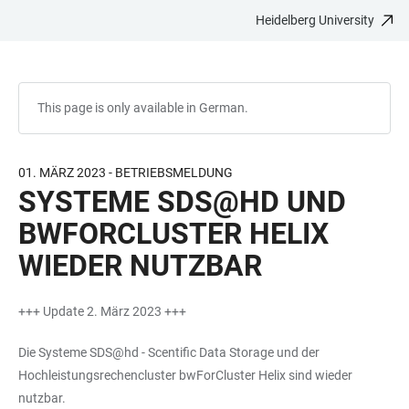
Heidelberg University
JUMP
OPEN
OPEN
ACCESSIBILITY
TO
MAIN
SEARCH
LINKS
MAIN
NAVIGATION
FORM
CONTENT
This page is only available in German.
01. MÄRZ 2023 - BETRIEBSMELDUNG
SYSTEME SDS@HD UND
BWFORCLUSTER HELIX
WIEDER NUTZBAR
+++ Update 2. März 2023 +++
Die Systeme SDS@hd - Scentific Data Storage und der
Hochleistungsrechencluster bwForCluster Helix sind wieder
nutzbar.