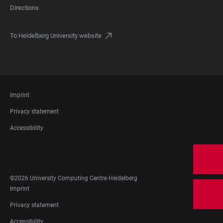
Directions
To Heidelberg University website
FOOTER
Imprint
LEGAL
Privacy statement
Accessibility
FOOTER
SOCIAL
MEDIA
©2026 University Computing Centre Heidelberg
FOOTER
Imprint
LEGAL
Privacy statement
Accessibility