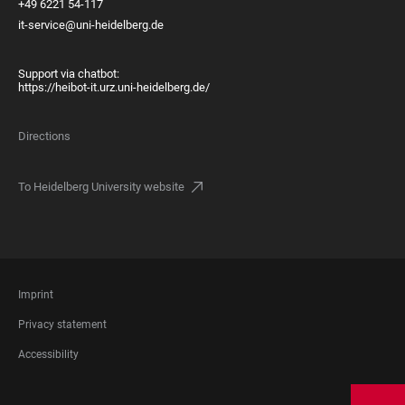
+49 6221 54-117
it-service@uni-heidelberg.de
Support via chatbot:
https://heibot-it.urz.uni-heidelberg.de/
Directions
To Heidelberg University website
FOOTER
Imprint
LEGAL
Privacy statement
Accessibility
FOOTER