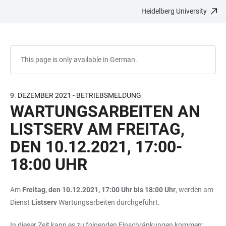
Heidelberg University
JUMP
OPEN
OPEN
ACCESSIBILITY
TO
MAIN
SEARCH
LINKS
MAIN
NAVIGATION
FORM
CONTENT
This page is only available in German.
9. DEZEMBER 2021 - BETRIEBSMELDUNG
WARTUNGSARBEITEN AN
LISTSERV AM FREITAG,
DEN 10.12.2021, 17:00-
18:00 UHR
Am
Freitag, den 10.12.2021, 17:00 Uhr bis 18:00 Uhr
, werden am
Dienst
Listserv
Wartungsarbeiten durchgeführt.
In dieser Zeit kann es zu folgenden Einschränkungen kommen: