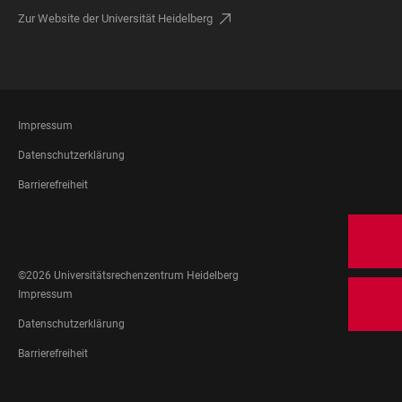
Zur Website der Universität Heidelberg
FOOTER
Impressum
LEGAL
Datenschutzerklärung
Barrierefreiheit
FOOTER
SOCIAL
MEDIA
©2026 Universitätsrechenzentrum Heidelberg
FOOTER
Impressum
LEGAL
Datenschutzerklärung
Barrierefreiheit