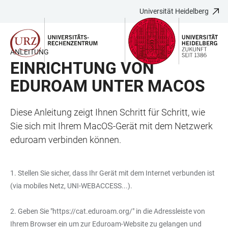
Universität Heidelberg
ZUM
HAUPTNAVIGATION
WEBSEITENSUCHE
LINKS
HAUPTINHALT
ÖFFNEN
ÖFFNEN
ZUR
BARRIEREFREIHEIT
ANLEITUNG
EINRICHTUNG VON
EDUROAM UNTER MACOS
Diese Anleitung zeigt Ihnen Schritt für Schritt, wie
Sie sich mit Ihrem MacOS-Gerät mit dem Netzwerk
eduroam verbinden können.
1. Stellen Sie sicher, dass Ihr Gerät mit dem Internet verbunden ist
(via mobiles Netz, UNI-WEBACCESS...).
2. Geben Sie "
https://cat.eduroam.org/
" in die Adressleiste von
Ihrem Browser ein um zur Eduroam-Website zu gelangen und