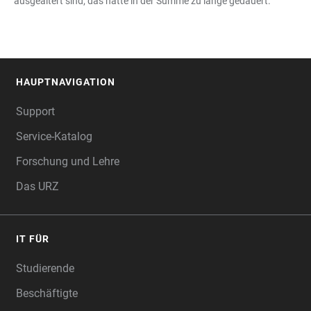
ausgealtert sind; das hätte in der Summe zu lange gedauert.
HAUPTNAVIGATION
FOOTER
Support
Service-Katalog
Forschung und Lehre
Das URZ
IT FÜR
Studierende
Beschäftigte