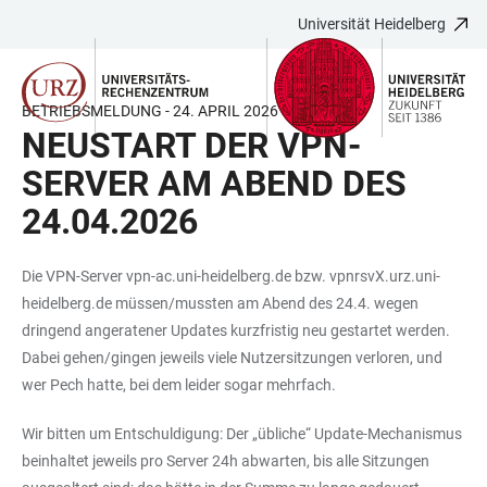
Universität Heidelberg
ZUM
HAUPTNAVIGATION
WEBSEITENSUCHE
LINKS
HAUPTINHALT
ÖFFNEN
ÖFFNEN
ZUR
BARRIEREFREIHEIT
BETRIEBSMELDUNG - 24. APRIL 2026
NEUSTART DER VPN-
SERVER AM ABEND DES
24.04.2026
Die VPN-Server
vpn-ac.uni-heidelberg.de
bzw.
vpnrsvX.urz.uni-
heidelberg.de
müssen/mussten am Abend des 24.4. wegen
dringend angeratener Updates kurzfristig neu gestartet werden.
Dabei gehen/gingen jeweils viele Nutzersitzungen verloren, und
wer Pech hatte, bei dem leider sogar mehrfach.
Wir bitten um Entschuldigung: Der „übliche“ Update-Mechanismus
beinhaltet jeweils pro Server 24h abwarten, bis alle Sitzungen