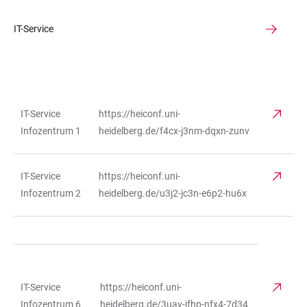
IT-Service
IT-Service
https://heiconf.uni-
TABELLE
Infozentrum 1
heidelberg.de/f4cx-j3nm-dqxn-zunv
IT-Service
https://heiconf.uni-
Infozentrum 2
heidelberg.de/u3j2-jc3n-e6p2-hu6x
IT-Service
https://heiconf.uni-
TABELLE
Infozentrum 6
heidelberg.de/3uay-jfhp-nfx4-7d34