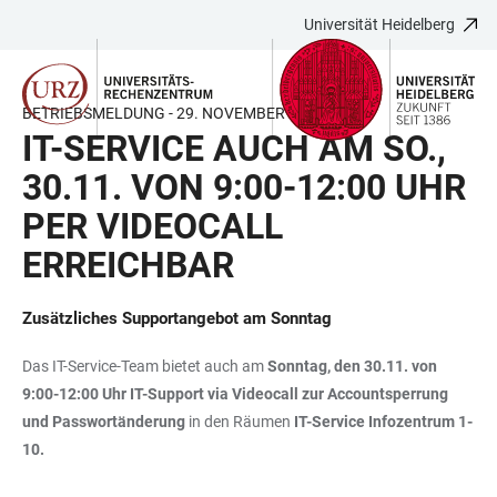
Universität Heidelberg
ZUM
HAUPTNAVIGATION
WEBSEITENSUCHE
LINKS
HAUPTINHALT
ÖFFNEN
ÖFFNEN
ZUR
BARRIEREFREIHEIT
BETRIEBSMELDUNG - 29. NOVEMBER 2025
IT-SERVICE AUCH AM SO.,
30.11. VON 9:00-12:00 UHR
PER VIDEOCALL
ERREICHBAR
Zusätzliches Supportangebot am Sonntag
Das IT-Service-Team bietet auch am
Sonntag, den 30.11. von
9:00-12:00 Uhr IT-Support via Videocall zur Accountsperrung
und Passwortänderung
in den Räumen
IT-Service Infozentrum 1-
10.