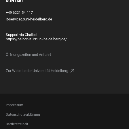
KONTAKT
+49 6221 54-117
it-service@uni-heidelberg.de
Support via Chatbot:
https://heibot-it.urz.uni-heidelberg.de/
Öffnungszeiten und Anfahrt
Zur Website der Universität Heidelberg
FOOTER
Impressum
LEGAL
Datenschutzerklärung
Barrierefreiheit