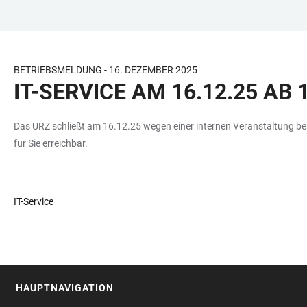
ZUM
HAUPTNAVIGATION
WEBSEITENSUCHE
LINKS
HAUPTINHALT
ÖFFNEN
ÖFFNEN
ZUR
BARRIEREFREIHEIT
BETRIEBSMELDUNG - 16. DEZEMBER 2025
IT-SERVICE AM 16.12.25 AB
Das URZ schließt am 16.12.25 wegen einer internen Veranstaltung bere
für Sie erreichbar.
IT-Service
HAUPTNAVIGATION
FOOTER