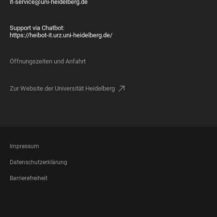
it-service@uni-heidelberg.de
Support via Chatbot:
https://heibot-it.urz.uni-heidelberg.de/
Öffnungszeiten und Anfahrt
Zur Website der Universität Heidelberg
FOOTER
Impressum
LEGAL
Datenschutzerklärung
Barrierefreiheit
FOOTER
SOCIAL