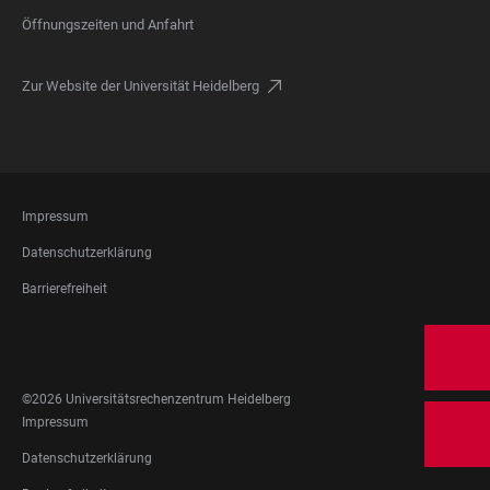
Öffnungszeiten und Anfahrt
Zur Website der Universität Heidelberg
FOOTER
Impressum
LEGAL
Datenschutzerklärung
Barrierefreiheit
FOOTER
SOCIAL
MEDIA
©2026 Universitätsrechenzentrum Heidelberg
FOOTER
Impressum
LEGAL
Datenschutzerklärung