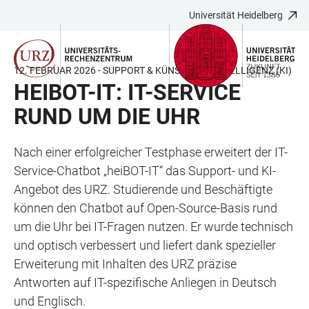
Universität Heidelberg
ZUM
HAUPTNAVIGATION
WEBSEITENSUCHE
LINKS
HAUPTINHALT
ÖFFNEN
ÖFFNEN
ZUR
BARRIEREFREIHEIT
12. FEBRUAR 2026 - SUPPORT & KÜNSTLICHE INTELLIGENZ (KI)
HEIBOT-IT: IT-SERVICE
RUND UM DIE UHR
Nach einer erfolgreicher Testphase erweitert der IT-
Service-Chatbot „heiBOT-IT“ das Support- und KI-
Angebot des URZ. Studierende und Beschäftigte
können den Chatbot auf Open-Source-Basis rund
um die Uhr bei IT-Fragen nutzen. Er wurde technisch
und optisch verbessert und liefert dank spezieller
Erweiterung mit Inhalten des URZ präzise
Antworten auf IT-spezifische Anliegen in Deutsch
und Englisch.