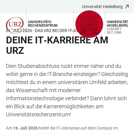
Universität Heidelberg
ZUM
HAUPTNAVIGATION
WEBSEITENSUCHE
LINKS
HAUPTINHALT
ÖFFNEN
ÖFFNEN
ZUR
BARRIEREFREIHEIT
01. JULI 2026 - DAS URZ BEI DER IT-JOBMESSE
DEINE IT‑KARRIERE AM
URZ
Dein Studienabschluss rückt immer näher und du
willst gerne in die IT-Branche einsteigen? Gleichzeitig
möchtest du in einem universitären Umfeld arbeiten,
das Wissenschaft mit moderner
Informationstechnologie verbindet? Dann lohnt sich
ein Blick auf die Karrieremöglichkeiten am
Universitätsrechenzentrum!
Am
16. Juli 2026
bietet die IT-Jobmesse auf dem Campus Im