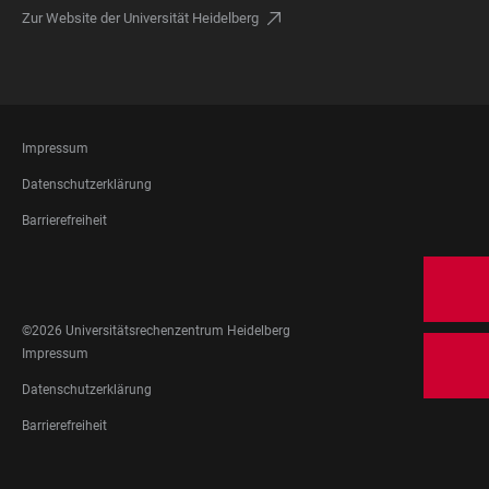
Zur Website der Universität Heidelberg
FOOTER
Impressum
LEGAL
Datenschutzerklärung
Barrierefreiheit
FOOTER
SOCIAL
MEDIA
©2026 Universitätsrechenzentrum Heidelberg
FOOTER
Impressum
LEGAL
Datenschutzerklärung
Barrierefreiheit