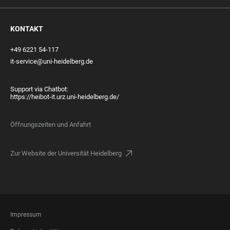
KONTAKT
+49 6221 54-117
it-service@uni-heidelberg.de
Support via Chatbot:
https://heibot-it.urz.uni-heidelberg.de/
Öffnungszeiten und Anfahrt
Zur Website der Universität Heidelberg
FOOTER
Impressum
LEGAL