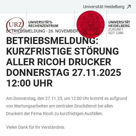
Universität Heidelberg
ZUM
HAUPTNAVIGATION
WEBSEITENSUCHE
LINKS
HAUPTINHALT
ÖFFNEN
ÖFFNEN
ZUR
BARRIEREFREIHEIT
BETRIEBSMELDUNG - 26. NOVEMBER 2025
BETRIEBSMELDUNG:
KURZFRISTIGE STÖRUNG
ALLER RICOH DRUCKER
DONNERSTAG 27.11.2025
12:00 UHR
Am Donnerstag, den 27.11.25, um 12:00 Uhr kommt es aufgrund
von Wartungsarbeiten am zentralen Druckdienst bei allen
Druckern der Firma Ricoh zu kurzfristigen Ausfällen.
Vielen Dank für Ihr Verständnis.